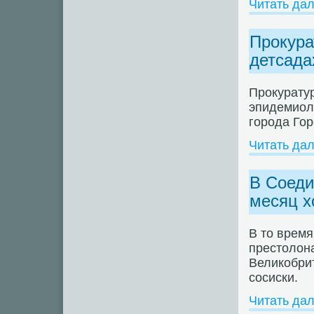
Читать да
Прокура
детсада
Прокурату
эпидемиоло
города Го
Читать да
В Соеди
месяц х
В то время
престолона
Великобри
сосиски.
Читать да