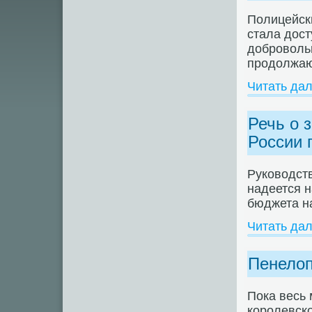
Полицейски
стала дост
доброволь
продолжаю
Читать да
Речь о 
России 
Руководст
надеется 
бюджета на
Читать да
Пенелоп
Пока весь 
королевско