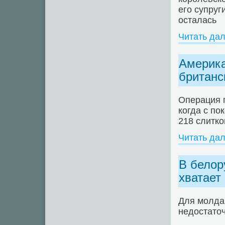
его супруг
осталась
Читать да
Америка
британс
Операция п
когда с по
218 слитко
Читать да
В белор
хватает
Для молда
недостато