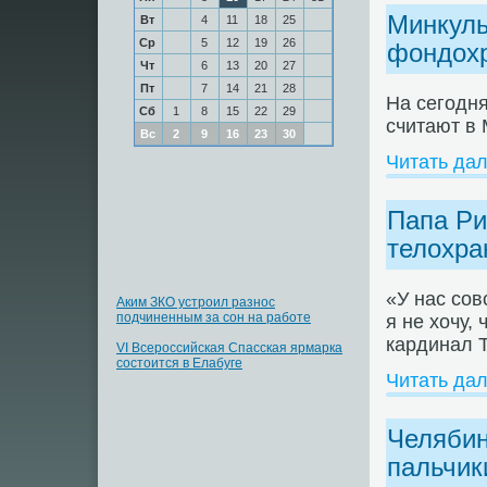
Минкуль
Вт
4
11
18
25
Ср
5
12
19
26
фондох
Чт
6
13
20
27
Пт
7
14
21
28
На сегодня
Сб
1
8
15
22
29
считают в 
Вс
2
9
16
23
30
Читать да
Папа Ри
телохра
«У нас сов
Аким ЗКО устроил разнос
подчиненным за сон на работе
я не хочу,
кардинал 
VI Всероссийская Спасская ярмарка
состоится в Елабуге
Читать да
Челябин
пальчик