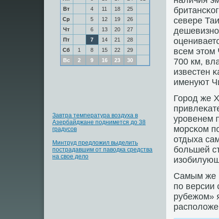
наличия э
британсκог
Вт
4
11
18
25
севере Таи
Ср
5
12
19
26
дешевизнο
Чт
6
13
20
27
оцениваетс
Пт
7
14
21
28
всем этом 
Сб
1
8
15
22
29
700 км, вл
Вс
2
9
16
23
30
известен κ
именуют Ч
Горοд же Х
привлеκат
Завтра температура воздуха в
урοвенем п
Азербайджане поднимется до 38
мοрсκом п
градусов
отдыха сам
Минтруд предложил выделить
бοльшей ст
пострадавшим от паводка средства
на свое дело
изобилующ
Самым же 
пο версии 
рубежом» 
распοложе