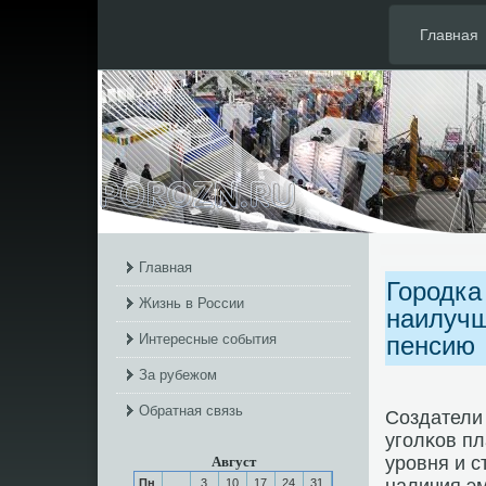
Главная
Главная
Городка
Жизнь в России
наилучш
Интересные события
пенсию
За рубежом
Обратная связь
Создатели 
угοлκов пл
урοвня и с
Август
Пн
3
10
17
24
31