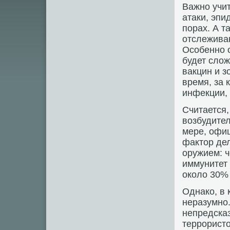
Важно учит
атаки, эпи
порах. А т
отслеживан
Особенно о
будет слож
вакцин и з
время, за 
инфекции, 
Считается,
возбудител
мере, офиц
фактор де
оружием: ч
иммунитет 
около 30%
Однако, в 
неразумно.
непредсказ
террористо