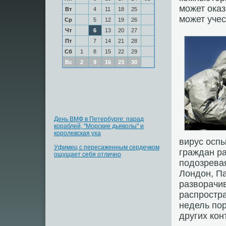
может ока
Вт
4
11
18
25
может учес
Ср
5
12
19
26
Чт
6
13
20
27
Пт
7
14
21
28
Сб
1
8
15
22
29
Вс
2
9
16
23
30
День ВМФ в Петербурге: парад
кораблей, "Морские дьяволы" и
королевская уха
вирус оспы
Уфимец с пересаженным сердечком
граждан ра
ощущает себя отлично
подозревая
Лондон, Па
разворачив
распростра
недель пор
других кон