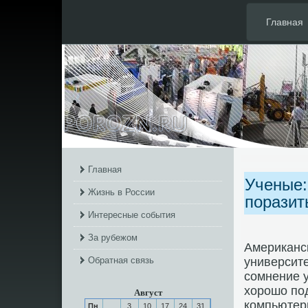
Главная
Главная
Ученые:
Жизнь в России
поразит
Интересные события
За рубежом
Американс
Обратная связь
университе
сомнение у
хорошо по
Август
компьютерн
Пн
3
10
17
24
31