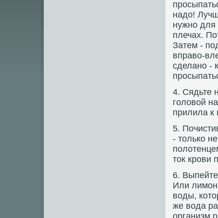
просыпатьс
надо! Лучш
нужно для 
плечах. По
Затем - по
вправо-вле
сделано - 
просыпатьс
4. Сядьте 
головой на
прилила к 
5. Почисти
- только н
полотенце
ток крови 
6. Выпейте
Или лимона
воды, кото
же вода ра
организм р