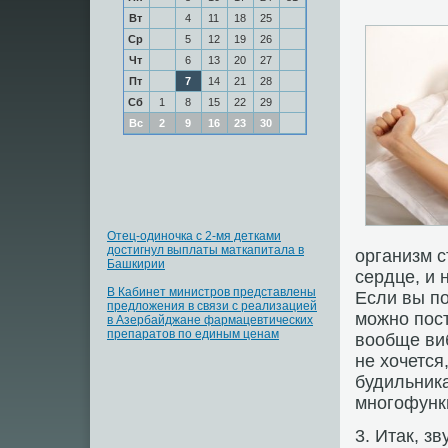
Вт
4
11
18
25
Ср
5
12
19
26
Чт
6
13
20
27
Пт
7
14
21
28
Сб
1
8
15
22
29
Вс
2
9
16
23
30
Отец-одиночка с 2-мя детками
достигнул выплаты маткапитала в
организм с
Башкирии
сердце, и 
В Кабинет министров представлены
Если вы п
предложения в связи с реализацией
можно пос
в Азербайджане фармацевтических
препаратов по единым ценам
вообще ви
не хочетс
будильника
многофунк
3. Итак, з