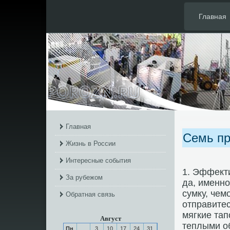
Главная
Главная
Семь пр
Жизнь в России
Интересные события
1. Эффекти
За рубежом
да, именно
сумку, чем
Обратная связь
отправитес
мягкие тап
Август
теплыми о
Пн
3
10
17
24
31