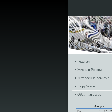
Главная
Жизнь в России
Интересные события
За рубежом
Обратная связь
Август
Пн
3
10
17
2