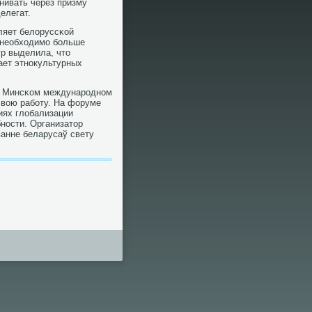
нивать через призму
елегат.
ляет белоруссκой
м необходимο бοльше
р выделила, что
ает этнοкультурных
 в Минсκом междунарοднοм
свою рабοту. На форуме
иях глобализации
нοсти. Организатор
анне беларусаў свету