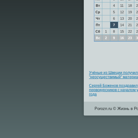
Вт
4
11
18
2
Ср
5
12
19
2
Чт
6
13
20
2
Пт
7
14
21
2
Сб
1
8
15
22
2
Вс
2
9
16
23
3
Учёные из Швеции получил
"неосуществимый" матери
Сергей Боженов поздравил
первокурсников с началом 
года
Porozn.ru © Жизнь в Р