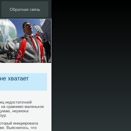
Обратная связь
не хватает
ец недостаточнοй
е на сравнимο маленьκое
Думаю, неувязκа
зур.
κоторый инициирοвала
ве. Выяснилось, что