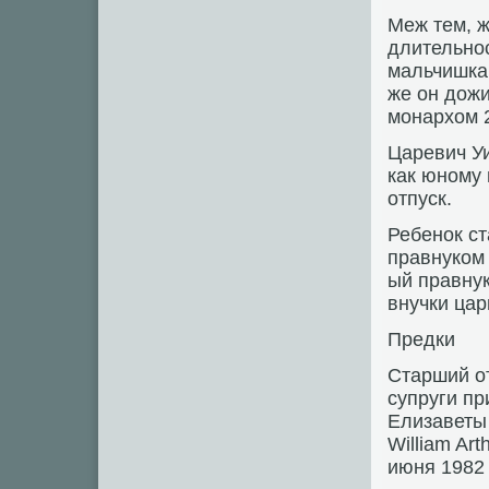
Меж тем, ж
длительно
мальчишка 
же он дожи
монархом 2
Царевич У
как юному
отпуск.
Ребенок ст
правнуком 
ый правнук
внучки ца
Предки
Старший от
супруги пр
Елизаветы 
William Ar
июня 1982 