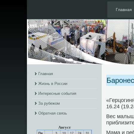
Главная
Главная
Баронес
Жизнь в России
Интересные события
«Герцогин
За рубежом
16.24 (19.
Обратная связь
Вес малыша
приблизите
Август
Мама и реб
Пн
3
10
17
24
31