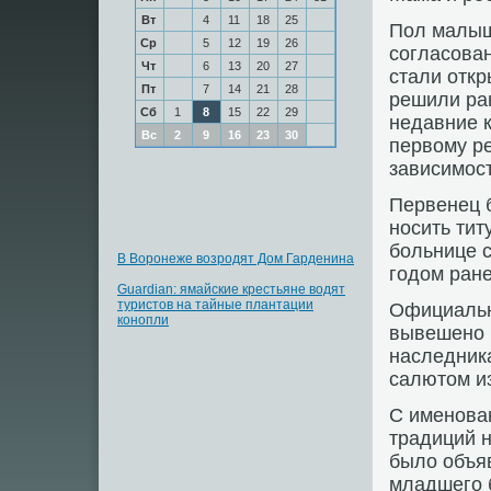
Вт
4
11
18
25
Пол малыш
Ср
5
12
19
26
согласован
Чт
6
13
20
27
стали откр
Пт
7
14
21
28
решили ран
Сб
1
8
15
22
29
недавние 
Вс
2
9
16
23
30
первому ре
зависимост
Первенец б
носить тит
больнице с
В Воронеже возродят Дом Гарденина
годом ран
Guardian: ямайские крестьяне водят
туристов на тайные плантации
Официальн
конопли
вывешено 
наследник
салютом из
С именова
традиций н
было объяв
младшего б