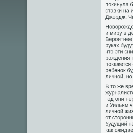
покинула 
ставки на
Джордж, Ч
Новорожде
и миру в д
Вероятнее 
руках буду
что эти сн
рождения 
покажется
ребенок бу
личной, н
В то же в
журналисто
год они не
и Уильям ч
личной жиз
от сторонн
будущий на
как ожидае