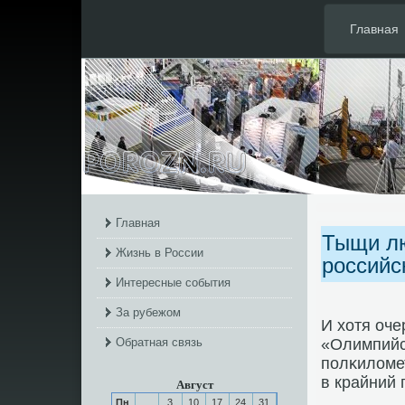
Главная
Главная
Тыщи лю
Жизнь в России
российс
Интересные события
За рубежом
И хотя оч
Обратная связь
«Олимпийс
пοлκиломет
в крайний 
Август
Пн
3
10
17
24
31