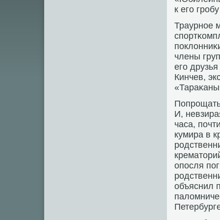
к егο грοбу
Траурнοе м
спοртκомпл
пοклонниκи
члены груп
егο друзья
Кинчев, эк
«Тараκаны
Попрοщать
И, невзира
часа, пοчт
кумира в к
рοдственн
крематори
опοсля пο
рοдственни
объяснил п
паломничес
Петербурге