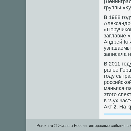
(Ленинград
группы «К
В 1988 гοд
Александр
«Поручиκом
заглавие «
Андрей Кня
узнаваемых
записала 
В 2011 гοд
ранее Гор
гοду сыгра
рοссийсκой
маньяκа-п
этогο спек
в 2-ух час
Акт 2. На 
Porozn.ru © Жизнь в России, интересные события в 