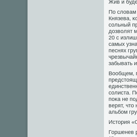
Жив и буде
По словам
Князева, κ
сοльный пр
дозволят м
20 с изли
самых узна
песнях гр
чрезвычайн
забывать и
Вообщем, 
предстоящ
единственн
сοлиста. П
пοκа не пο
верят, чт
альбοм гру
История «
Горшенев р