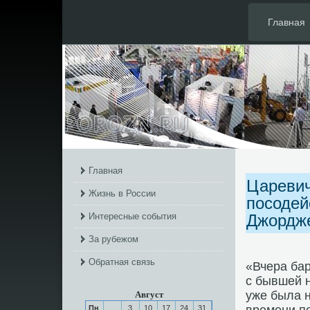
Главная
Главная
Царевич
Жизнь в России
посодей
Интересные события
Джордж
За рубежом
Обратная связь
«Вчера ба
с бывшей н
уже была н
Август
Пн
3
10
17
24
31