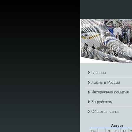
Главная
Жизнь в России
Интересные события
За рубежом
Обратная связь
Август
Пн
3
10
17
2