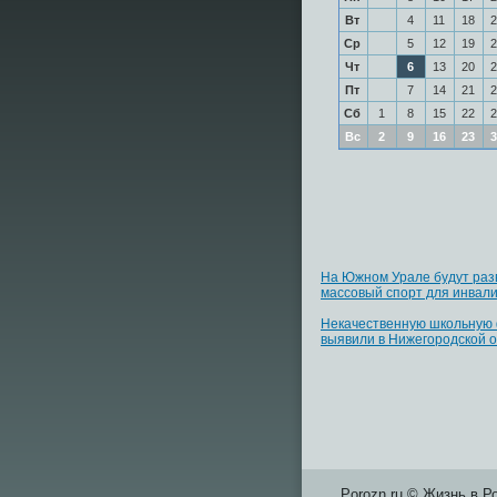
Вт
4
11
18
2
Ср
5
12
19
2
Чт
6
13
20
2
Пт
7
14
21
2
Сб
1
8
15
22
2
Вс
2
9
16
23
3
На Южном Урале будут раз
массовый спорт для инвал
Некачественную школьную
выявили в Нижегородской 
Porozn.ru © Жизнь в Р