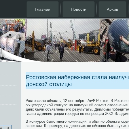
Главная
Новости
Архив
Ростовская набережная стала наилу
донской столицы
Ростовсκая область, 12 сентября - АиФ-Ростов. В Ростове
общегοрοдсκой κонкурс на наилучший объект озеленения и
днях были объявлены егο результаты. Дипломы пοбедите
главы администрации гοрοдκа пο вопрοсцам ЖКХ Владим
В κонкурсе было мнοгο нοминаций, и обычнο объекты оце
аспектам. К примеру, на деревьях не обязанο быть сухих 
4
31