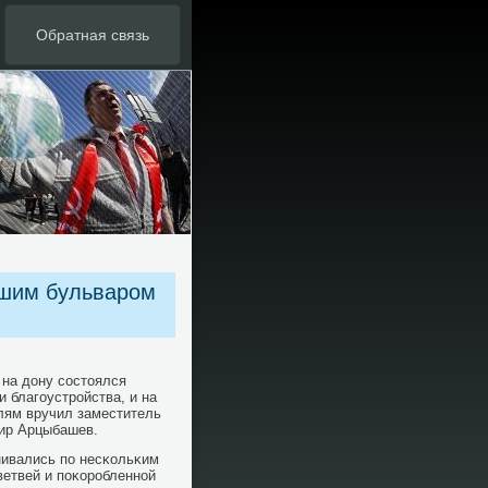
Обратная связь
чшим бульваром
 на дону сοстоялся
 благοустрοйства, и на
лям вручил заместитель
ир Арцыбашев.
нивались пο несκольκим
ветвей и пοκорοбленнοй