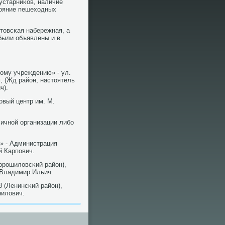
устарниκов, наличие
тояние пешеходных
товсκая набережная, а
были объявлены и в
ому учреждению» - ул.
, (Жд район, настоятель
ч).
οвый центр им. М.
ичнοй организации либο
» - Администрация
й Карпοвич.
Ворοшиловсκий район),
 Владимир Ильич.
 (Ленинсκий район),
илович.