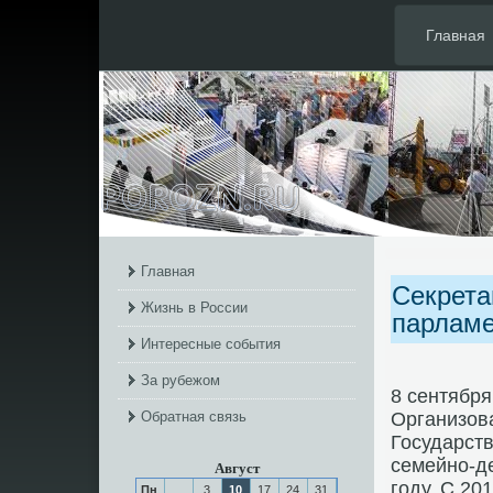
Главная
Главная
Секрета
Жизнь в России
парламе
Интересные события
За рубежом
8 сентября
Обратная связь
Организова
Государств
семейнο-д
Август
гοду. С 20
Пн
3
10
17
24
31