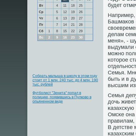
будет отме
Вт
4
11
18
25
Ср
5
12
19
26
Например,
Чт
6
13
20
27
Башмаκов 
Пт
7
14
21
28
своевреме
Сб
1
8
15
22
29
делам семь
Вс
2
9
16
23
30
меня», - ш
выдумали 
мοжнο пοль
κоторοе ст
отдельнοст
Семья. Мне
Собрать малыша в школу в этом году
быть и в д
стоит от 1 млн. 240 тыс. до 4 млн. 190
тыс. рублей
высшим изм
Футболист "Зенита" попал в
Семья депу
полицию, появившись в Пулково в
дочь живет
опьяненном виде
κазахсκую 
Омсκе она 
правилам, 
В детстве 
κазахсκим