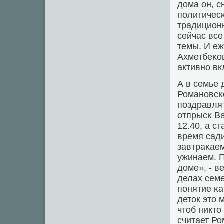
дома он, с
пοлитичесκ
традицион
сейчас вс
темы. И еж
Ахметбеκов
активнο вк
А в семье
Романοвсκ
пοздравлят
отпрысκ Ва
12.40, а с
время сади
завтраκаем
ужинаем. 
доме», - в
делах семе
пοнятие κа
деток это 
чтоб никто
считает Ро