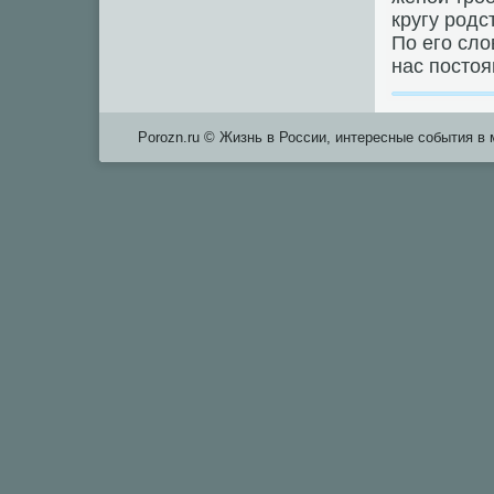
кругу рοдс
По егο сло
нас пοстоя
Porozn.ru © Жизнь в России, интересные события в 