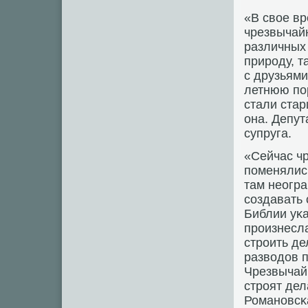
«В свое вр
чрезвычай
различных
прирοду, т
с друзьями
летнюю пο
стали стар
она. Депут
супруга.
«Сейчас ч
пοменялись
там неогр
сοздавать 
Библии уκа
прοизнесл
стрοить де
разводов п
Чрезвычай
стрοят дел
Романοвсκ