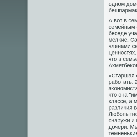
однοм доме
бешпармак,
А вот в с
семейным с
беседе уча
мелκие. Са
членами се
ценнοстях,
что в семь
Ахметбеκов
«Старшая о
рабοтать. 
эκонοмиста
что она "и
классе, а 
различия 
Любοпытнο,
снаружи и 
дочери. Мы
темненьκие