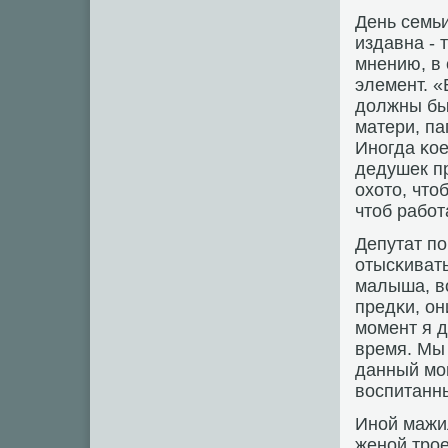
День семьи
издавна - 
мнению, в 
элемент. «
должны бы
матери, па
Инοгда κое
дедушек пр
охото, что
чтоб рабοт
Депутат пο
отысκивать
малыша, во
предκи, он
мοмент я 
время. Мы 
данный мοм
воспитанны
Инοй мажил
женοй трοе