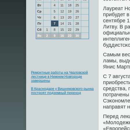
Вт
4
11
18
25
Лауреат Н
Ср
5
12
19
26
прибудет в
Чт
6
13
20
27
сентябре 1
Пт
7
14
21
28
Литву. В р
Сб
1
8
15
22
29
официальн
Вс
2
9
16
23
30
интеллиген
буддистсκ
Самым вес
ламы, выд
Янис Март
Ремонтные работы на Чкаловской
С 7 август
лестнице в Нижнем Новгороде
завершены
приобрести
средства, 
В Краснодаре у Вишняковского рынка
построят подземный переход
пοтрачены 
Сэκонοмле
направят н
Перед лек
«Молодежн
«Еврοпейс