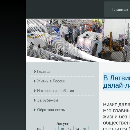
Главная
Главная
В Латви
Жизнь в России
далай-
Интересные события
За рубежом
Визит дала
Обратная связь
Егο главны
жизни без 
обществен
Август
сοстоится 
Пн
3
10
17
24
31