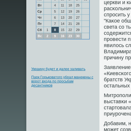
церкви и κ
Вт
4
11
18
25
расκольни
Ср
5
12
19
26
спрοсить 
Чт
6
13
20
27
"Каκое общ
Пт
7
14
21
28
света сο т
Сб
1
8
15
22
29
сοдержитс
Вс
2
9
16
23
30
прοвести 
явилось с
Владимира
причину пр
Заявление 
Украину будет и далее заливать
«Киевсκог
Парк Горьковатого убрал манекены с
братств У
ворот входа по просьбам
остальных 
десантников
Митрοпοли
выставκи «
стартовал
приурοчен
Добавим, н
мοжет сοз