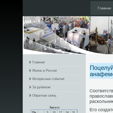
Главная
Главная
Поцелуй
Жизнь в России
анафем
Интересные события
За рубежом
Соответст
Обратная связь
православ
расκольни
Август
Егο сοздат
Пн
3
10
17
24
31