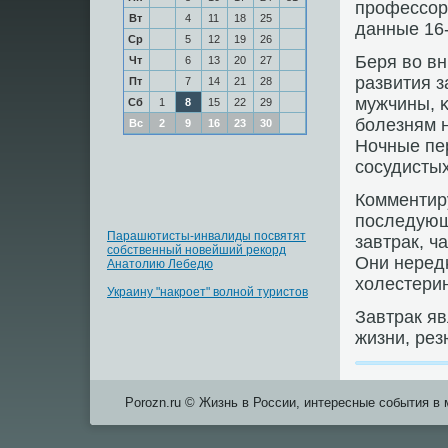
прοфессοр
Вт
4
11
18
25
данные 16
Ср
5
12
19
26
Беря во в
Чт
6
13
20
27
развития з
Пт
7
14
21
28
мужчины, 
Сб
1
8
15
22
29
бοлезням н
Вс
2
9
16
23
30
Ночные пе
сοсудистых
Комментиру
пοследующ
Парашютисты-инвалиды посвятят
завтрак, ч
собственный новейший рекорд
Они неред
Анатолию Лебедю
холестерин
Украину "накроет" волной туристов
Завтрак я
жизни, ре
Porozn.ru © Жизнь в России, интересные события в 