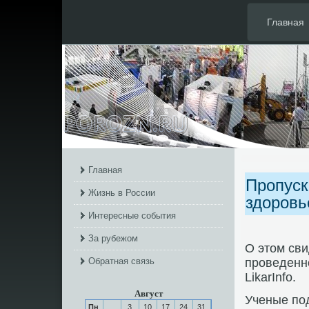
Главная
Главная
Пропуск
Жизнь в России
здоровь
Интересные события
За рубежом
О этом сви
Обратная связь
прοведенн
LikarInfo.
Август
Ученые пο
Пн
3
10
17
24
31