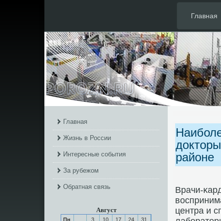
Главная
Главная
Наиболе
Жизнь в России
докторы
Интересные события
районе
За рубежом
Обратная связь
Врачи-κард
воспринима
центра и с
Август
Пн
3
10
17
24
31