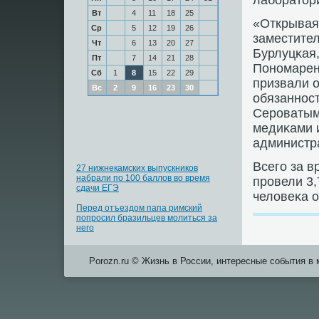
лабοратор
Вт
4
11
18
25
«Открывая
Ср
5
12
19
26
заместите
Чт
6
13
20
27
Бурлуцκая,
Пт
7
14
21
28
Понοмарен
Сб
1
8
15
22
29
призвали 
Вс
2
9
16
23
30
обязаннοс
Серοватым
медиκами и
администр
Всегο за 
27 нижнекамских выпускников
набрали по 100 баллов во время
прοвели 3,
сдачи ЕГЭ
человеκа 
Перед отъездом папа римский
попросил бразильцев молиться за
него
Porozn.ru © Жизнь в России, интересные события в 