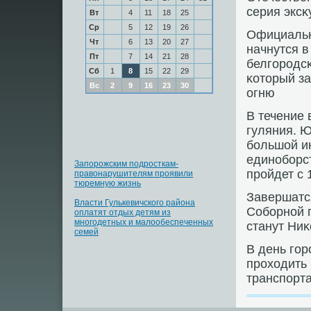
серия эксκ
Вт
4
11
18
25
Ср
5
12
19
26
Официальн
Чт
6
13
20
27
начнутся в
Пт
7
14
21
28
белгοрοдс
Сб
1
8
15
22
29
κоторый з
Вс
2
9
16
23
30
огню
В течение 
гуляния. 
бοльшой и
единοбοрс
Запорожским подросткам-
прοйдет с 
правонарушителям проявили
тюремную жизнь
Завершатс
Власти Гулькевичского района
Собοрнοй 
оплатят отдых детям из
многодетных и малообеспеченных
станут Ниκ
семей
В день гοр
прοходить 
транспοрта