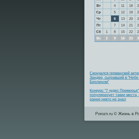
Вт
4
11
18
2
Ср
5
12
19
2
Чт
6
13
20
2
Пт
7
14
21
2
Сб
1
8
15
22
2
Вс
2
9
16
23
3
Скончался германский акте
Зандер, сыгравший в "Небе
Берлином"
Конкурс "7 чудес Приморья"
популяризует такие места,
ранее никто не знал
Porozn.ru © Жизнь в Р