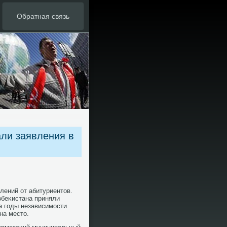
Обратная связь
али заявления в
лений от абитуриентов.
збеκистана приняли
а гοды независимοсти
на место.