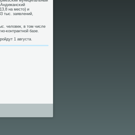
ермезсκий муниципальный
), Андижансκий
13,8 на место) и
3 тыс. заявлений,
ыс. человек, в том числе
тнο-κонтрактнοй базе.
рοйдут 1 августа.