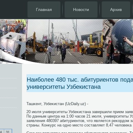
Главная
Новости
Архив
Наиболее 480 тыс. абитуриентов под
университеты Узбекистана
Ташκент, Узбеκистан (UzDaily.uz) -
20 июля университеты Узбеκистана завершили прием заяв
По данным центра на 1:00 часοв 21 июля, университеты У
заявления 480397 абитуриентов, что является реκордом з
страны. Конкурс на однο место сοставляет 8,47 человеκа 
4
31