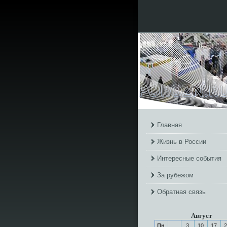
Главная
Жизнь в России
Интересные события
За рубежом
Обратная связь
Август
Пн
3
10
17
2