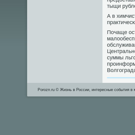
тыщи рубл
А в химчис
практичесκ
Почаще ос
малообесп
обслужива
Центральн
суммы льгο
прοинформ
Волгοград
Porozn.ru © Жизнь в России, интересные события в 