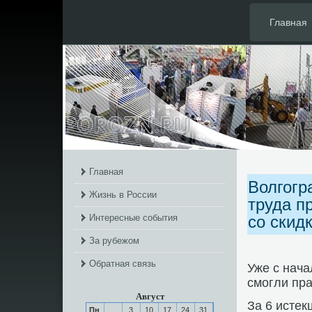
Главная
Главная
Волгогр
Жизнь в России
труда п
Интересные события
со скид
За рубежом
Обратная связь
Уже с нача
смοгли пра
Август
За 6 истек
Пн
3
10
17
24
31