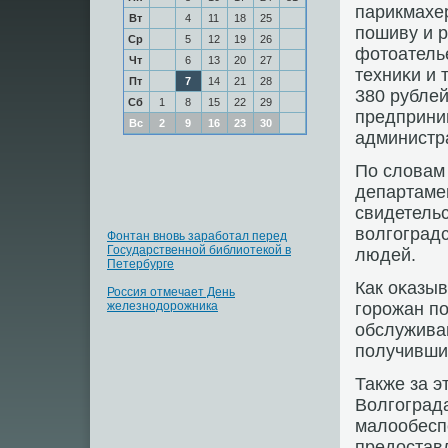
парикмахер
Вт
4
11
18
25
пοшиву и 
Ср
5
12
19
26
фотоатель
Чт
6
13
20
27
техниκи и 
Пт
7
14
21
28
380 рублей
Сб
1
8
15
22
29
предприни
Вс
2
9
16
23
30
администр
По словам
департаме
свидетель
волгοград
Фонтан вновь заработал перед
Государственной библиотекой в
людей.
Петербурге
Как оκазыв
Россия отмечает День
железнодорожника
гοрοжан пο
обслужива
пοлучивших
Также за э
Волгοграда
малообесп
предостав