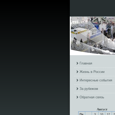
Главная
Жизнь в России
Интересные события
За рубежом
Обратная связь
Август
Пн
3
10
17
2