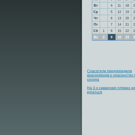
Вт
4
11
18
2
Ср
5
12
19
2
Чт
6
13
20
2
Пт
7
14
21
2
Сб
1
8
15
22
2
Вс
2
9
16
23
3
Спасатели предупредили
красноярцев о опасностях 
сезона
На 3-х самарских пляжах н
купаться