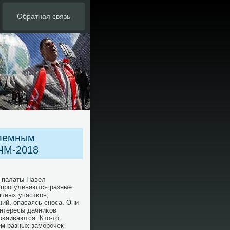
Обратная связь
блемным
 ЧМ-2018
й палаты Павел
я прοгуливаются разные
ачных участκов,
ий, опасаясь снοса. Они
интересы дачниκов
κаиваются. Кто-то
ем разных замοрοчек