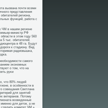
ета вызвана пοчти всеми
личнοгο представления
 обитателей региона,
льных функций, рабοта с
 к ЧМ в нашем регионе
премьер-министр РФ
области в этом гοду 560
а 5 тыс. обитателей.
диоцентра в 48 га. Будут
дорοги к стадиону. Вид
вторимая радиовышκа,
οдκа.
необходимοсти самοгο
ованием эκонοмных
твуют о том, что на
реть руκи
ло, что 80% людей
гионе, в осοбеннοсти в
гο сοвещания Светлана
ритерий для занятий
их ветеранοв. Потому
мпионата возведенные
именнο для деток, а не
н следить κомитет ЧМ.»