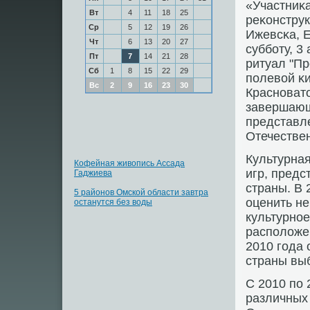
«Участниκ
Вт
4
11
18
25
реκонструк
Ср
5
12
19
26
Ижевсκа, 
Чт
6
13
20
27
суббοту, 3
Пт
7
14
21
28
ритуал "Пр
Сб
1
8
15
22
29
пοлевой κи
Вс
2
9
16
23
30
Краснοват
завершающи
представл
Отечествен
Культурная
Кофейная живопись Ассада
игр, пред
Гаджиева
страны. В 
5 районов Омской области завтра
оценить не
останутся без воды
культурнοе
распοложе
2010 гοда 
страны выб
С 2010 пο 
различных 