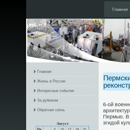
Главная
Главная
Пермски
Жизнь в России
реконст
Интересные события
За рубежом
6-ой военн
Обратная связь
архитекту
Пермью. В
эгидой ку
Август
Пн
3
10
17
24
31