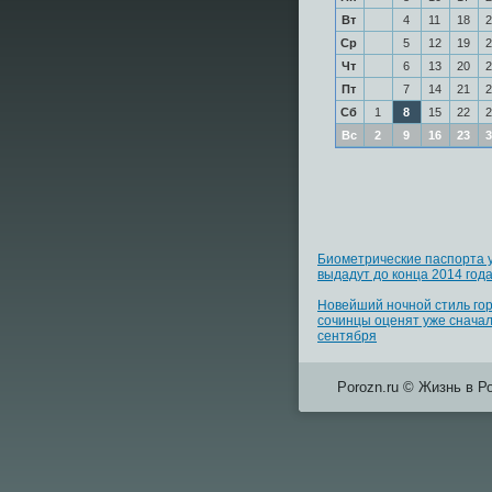
Вт
4
11
18
2
Ср
5
12
19
2
Чт
6
13
20
2
Пт
7
14
21
2
Сб
1
8
15
22
2
Вс
2
9
16
23
3
Биометрические паспорта 
выдадут до конца 2014 год
Новейший ночной стиль го
сочинцы оценят уже снача
сентября
Porozn.ru © Жизнь в Р