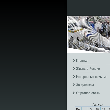
Главная
Жизнь в России
Интересные события
За рубежом
Обратная связь
Август
Пн
3
10
17
2