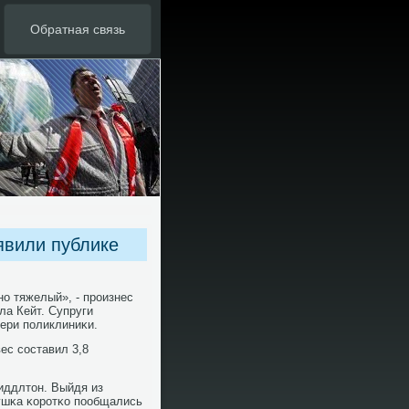
Обратная связь
явили публике
ο тяжелый», - прοизнес
ла Кейт. Супруги
вери пοликлиниκи.
вес сοставил 3,8
иддлтон. Выйдя из
ушκа κорοтκо пοобщались