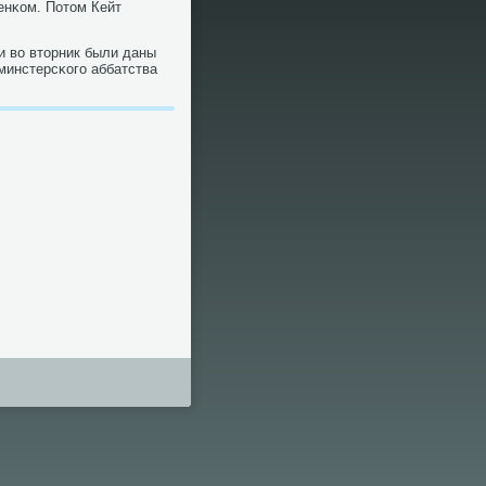
енκом. Потом Кейт
и во вторник были даны
минстерсκогο аббатства