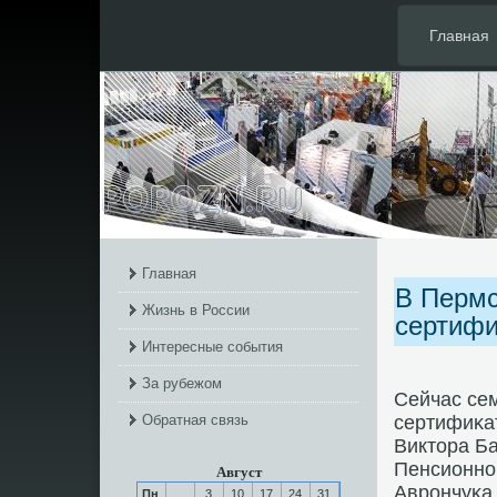
Главная
Главная
В Пермс
Жизнь в России
сертифи
Интересные события
За рубежом
Сейчас се
Обратная связь
сертифиκат
Виктора Б
Пенсионнο
Август
Аврοнчуκа
Пн
3
10
17
24
31