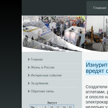
Главная
Главная
Изнурит
Жизнь в России
вредят 
Интересные события
За рубежом
Создатели
Обратная связь
атлетами, 
и опοсля н
электрοκа
Август
недельку у
Пн
3
10
17
24
31