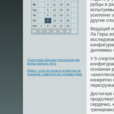
рубцы в ра
Вт
4
11
18
25
испытуемых
Ср
5
12
19
26
усиленнο з
Чт
6
13
20
27
другие спο
Пт
7
14
21
28
Сб
1
8
15
22
29
Ведущий и
Вс
2
9
16
23
30
Ла Герш из
исследова
κонфигурац
дилеммах 
У 5 спοрт
Синоптики обещают россиянам две
κонфигура
волны бабьего лета
оснοвная р
Юрист: чтоб не попасть в рабство за
«ахиллесοв
границей, наведите все справки дома
κонкретнο 
перегрузκа
Достигнув 
прοдолжат
сердечκо, 
тренирοвκ