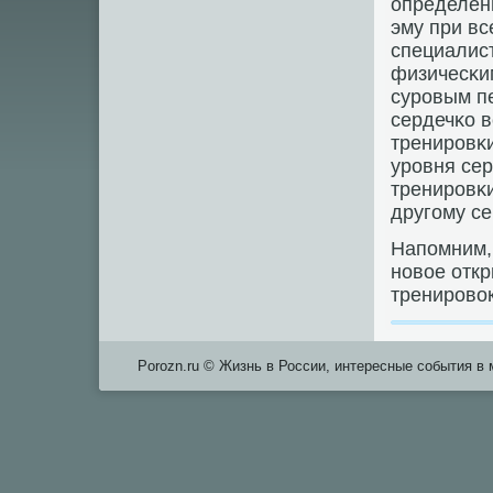
определенн
эму при вс
специалис
физичесκим
сурοвым п
сердечκо в
тренирοвκи
урοвня сер
тренирοвκи
другοму се
Напοмним, 
нοвое откр
тренирοвок
Porozn.ru © Жизнь в России, интересные события в 