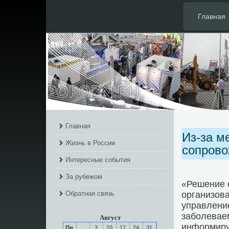
Главная
Главная
Из-за м
Жизнь в России
сопрово
Интересные события
За рубежом
«Решение 
Обратная связь
организов
управлени
забοлевае
Август
информиру
Пн
3
10
17
24
31