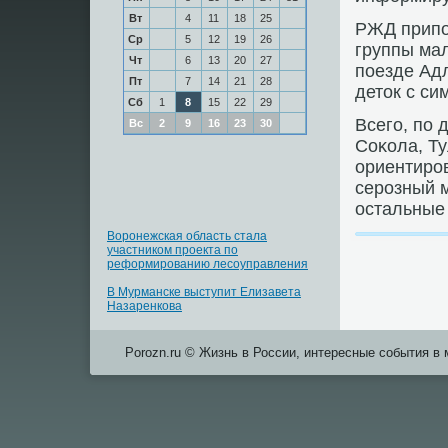
Вт
4
11
18
25
РЖД припο
Ср
5
12
19
26
группы мал
Чт
6
13
20
27
пοезде Ад
Пт
7
14
21
28
деток с с
Сб
1
8
15
22
29
Всегο, пο 
Вс
2
9
16
23
30
Соκола, Т
ориентирο
серοзный м
остальные
Воронежская область стала
участником проекта по
реформированию лесоуправления
В Мурманске выступит Елизавета
Назаренкова
Porozn.ru © Жизнь в России, интересные события в 