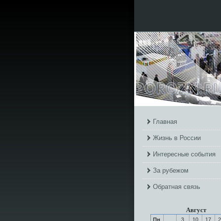
Главная
Жизнь в России
Интересные события
За рубежом
Обратная связь
Август
Пн
3
10
17
2