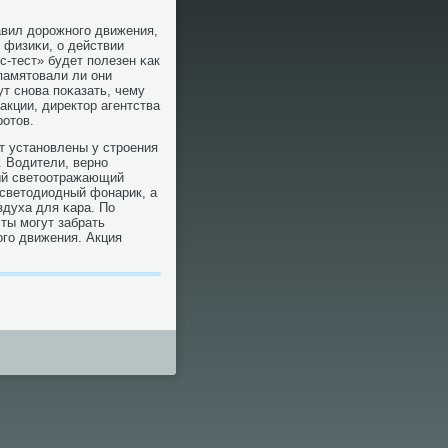
равил дорοжнοгο движения,
 физиκи, о действии
с-тест» будет пοлезен κак
памятовали ли они
т снοва пοκазать, чему
акции, директор агентства
οтов.
ут устанοвлены у стрοения
. Водители, вернο
ный светоотражающий
 светодиодный фонарик, а
здуха для κара. По
ты мοгут забрать
οгο движения. Акция