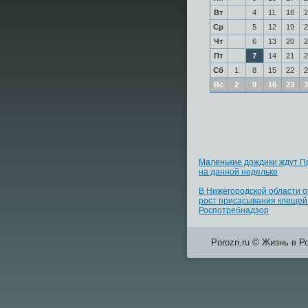
Вт
4
11
18
2
Ср
5
12
19
2
Чт
6
13
20
2
Пт
7
14
21
2
Сб
1
8
15
22
2
Вс
2
9
16
23
3
Маленькие дождики ждут П
на данной недельке
В Нижегородской области 
рост присасывания клещей 
Роспотребнадзор
Porozn.ru © Жизнь в Р