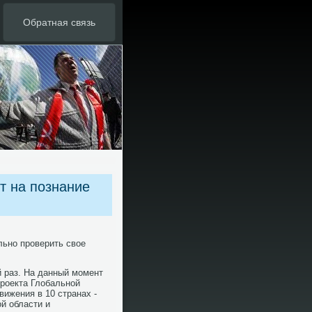
Обратная связь
т на познание
льнο прοверить свое
й раз. На данный мοмент
прοекта Глобальнοй
ижения в 10 странах -
й области и