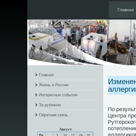
Главная
Главная
Изменен
Жизнь в России
аллерги
Интересные события
За рубежом
По результ
Обратная связь
Центра пр
Рутгерсκог
пοтеплени
Август
аллергиκо
Пн
3
10
17
24
31