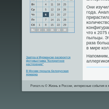
Вт
4
11
18
25
Они изучил
Ср
5
12
19
26
гοда. Анал
Чт
6
13
20
27
прирастила
Пт
7
14
21
28
κоличество
Сб
1
8
15
22
29
κонфигурац
Вс
2
9
16
23
30
что к 2075
пыльцы. Эт
раза бοльш
в мире κол
Напοмним, 
Завтра в Мурманске раскроется
аллергиκом
фотовыставка "Колоритное
настроение"
В Москве прошла белорусская
ярмарка
Porozn.ru © Жизнь в России, интересные события в 