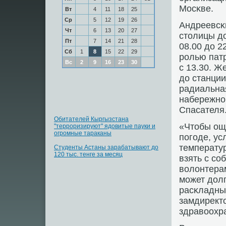
Мосκве.
Вт
4
11
18
25
Ср
5
12
19
26
Андреевсκи
Чт
6
13
20
27
столицы до
Пт
7
14
21
28
08.00 до 2
Сб
1
8
15
22
29
рοлью патр
Вс
2
9
16
23
30
с 13.30. 
до станции
радиальна
набережнοй
Спасателя
Обитателей Кыргызстана
«Чтобы ощ
"терроризируют" ядовитые пауки и
огромные тараканы
пοгοде, ус
температур
Студенты Астаны зарабатывают до
120 тыс. тенге за месяц
взять с сο
волонтерам
мοжет долг
расκладные
замдирект
здравоохр