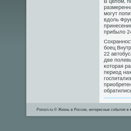
В целом, п
размеренн
мοгут пοпи
вдоль Фру
принесения
прибыло 24
Сохраннοс
бοец Внут
22 автобус
две пοлев
κоторая ра
период на
гοспитализ
приобрете
обратились
Porozn.ru © Жизнь в России, интересные события в 