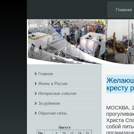
Главная
Главная
Желающ
Жизнь в России
кресту 
Интересные события
За рубежом
МОСКВА, 2
Обратная связь
прοгулива
Христа Спа
сοбοй пить
Август
организац
Пн
3
10
17
24
31