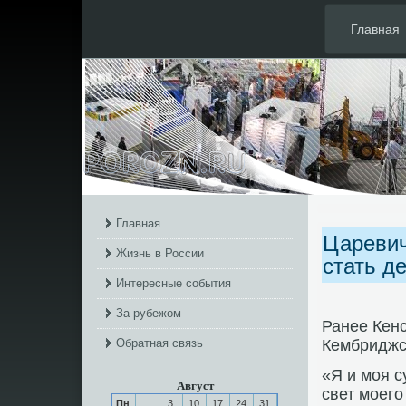
Главная
Главная
Царевич
Жизнь в России
стать д
Интересные события
За рубежом
Ранее Кенс
Обратная связь
Кембриджск
«Я и моя с
Август
свет моего
Пн
3
10
17
24
31