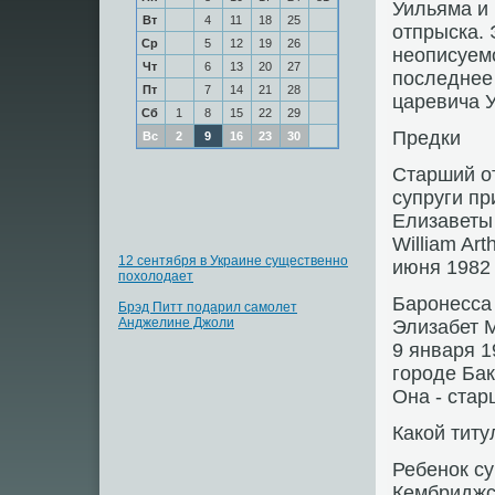
Уильяма и 
Вт
4
11
18
25
отпрыска.
Ср
5
12
19
26
неописуемо
Чт
6
13
20
27
последнее 
Пт
7
14
21
28
царевича У
Сб
1
8
15
22
29
Предки
Вс
2
9
16
23
30
Старший от
супруги пр
Елизаветы 
William Ar
12 сентября в Украине существенно
июня 1982 
похолодает
Баронесса
Брэд Питт подарил самолет
Анджелине Джоли
Элизабет М
9 января 1
городе Бак
Она - ста
Какой титу
Ребенок су
Кембриджск