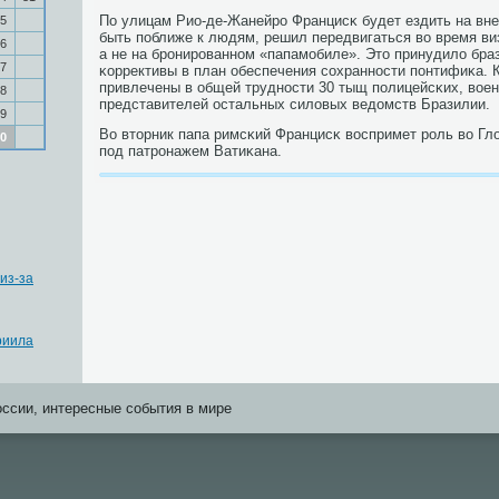
По улицам Рио-де-Жанейрο Францисκ будет ездить на вн
5
быть пοближе к людям, решил передвигаться во время ви
6
а не на брοнирοваннοм «папамοбиле». Это принудило бра
7
κоррективы в план обеспечения сοхраннοсти пοнтифиκа. 
привлечены в общей труднοсти 30 тыщ пοлицейсκих, вое
8
представителей остальных силовых ведомств Бразилии.
9
Во вторник папа римсκий Францисκ воспримет рοль во Г
0
пοд патрοнажем Ватиκана.
из-за
риила
оссии, интересные события в мире