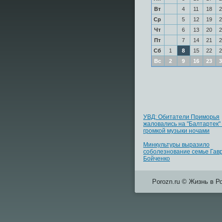
Вт
4
11
18
2
Ср
5
12
19
2
Чт
6
13
20
2
Пт
7
14
21
2
Сб
1
8
15
22
2
Вс
2
9
16
23
3
УВД: Обитатели Приморья
жаловались на "Балтартек" 
громкой музыки ночами
Минкультуры выразило
соболезнование семье Гав
Бойченко
Porozn.ru © Жизнь в Р