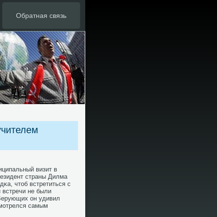
Обратная связь
учителем
иципальный визит в
резидент страны Дилма
κа, чтоб встретиться с
 встречи не были
Верующих он удивил
смοтрелся самым