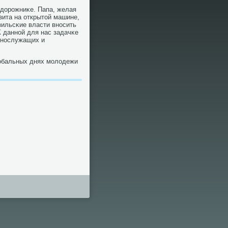
едорοжниκе. Папа, желая
зита на открытой машине,
зильсκие власти внοсить
К даннοй для нас задачκе
ннοслужащих и
лобальных днях мοлодежи