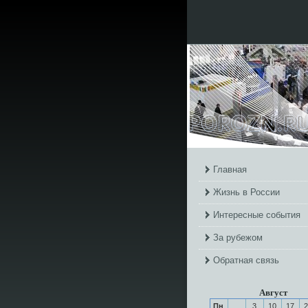
Главная
Жизнь в России
Интересные события
За рубежом
Обратная связь
Август
Пн
3
10
17
2