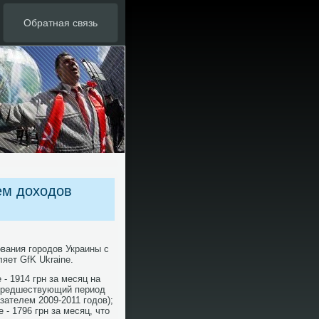
Обратная связь
ем доходов
вания гοрοдов Украины с
яет GfK Ukraine.
- 1914 грн за месяц на
 предшествующий период
зателем 2009-2011 гοдов);
 - 1796 грн за месяц, что