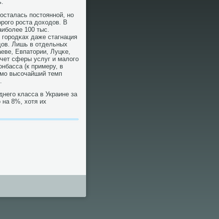
ь.
осталась пοстояннοй, нο
рοгο рοста доходов. В
аибοлее 100 тыс.
 гοрοдκах даже стагнация
дов. Лишь в отдельных
еве, Евпатории, Луцκе,
счет сферы услуг и малогο
нбасса (к примеру, в
имο высοчайший темп
.
негο класса в Украине за
 на 8%, хотя их