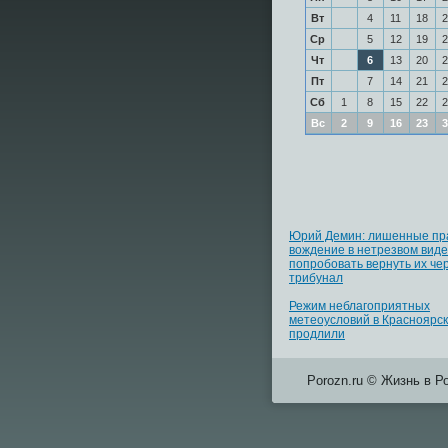
Вт
4
11
18
2
Ср
5
12
19
2
Чт
6
13
20
2
Пт
7
14
21
2
Сб
1
8
15
22
2
Вс
2
9
16
23
3
Юрий Демин: лишенные пр
вождение в нетрезвом виде
попробовать вернуть их че
трибунал
Режим неблагоприятных
метеоусловий в Красноярс
продлили
Porozn.ru © Жизнь в Р