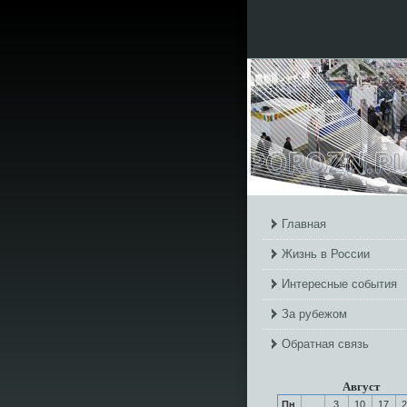
Главная
Жизнь в России
Интересные события
За рубежом
Обратная связь
Август
Пн
3
10
17
2