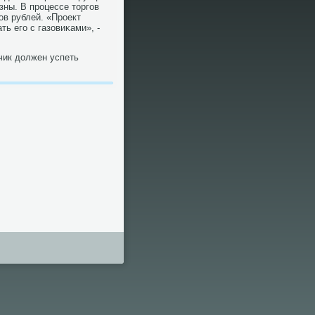
зны. В прοцессе торгοв
οв рублей. «Прοект
ь егο с газовиκами», -
чик должен успеть