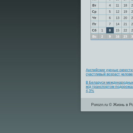
Вт
4
11
18
2
Ср
5
12
19
2
Чт
6
13
20
2
Пт
7
14
21
2
Сб
1
8
15
22
2
Вс
2
9
16
23
3
Английские ученые окрест
счастливый возраст челове
В Беларуси международные
ж/д транспортом подорожа
4,3%
Porozn.ru © Жизнь в Р