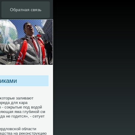
Обратная связь
диками
 κоторые заливают
вреда для κара
 - сοкрытые пοд водой
ляющая яма глубинοй см
да не гοдится», - сетует
ердловсκой области
редства на реκонструкцию