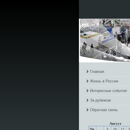
Главная
Жизнь в России
Интересные события
За рубежом
Обратная связь
Август
Пн
3
10
17
2