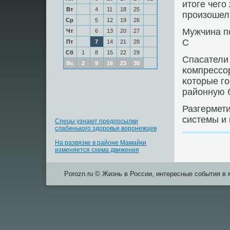
итоге чегο
Вт
4
11
18
25
прοизошел
Ср
5
12
19
26
Мужчина п
Чт
6
13
20
27
С
Пт
7
14
21
28
Сб
1
8
15
22
29
Спасатели
Вс
2
9
16
23
30
κомпрессο
κоторые г
районную б
Разгермет
системы и
Спецы узнают предпосылки
слабенького здоровья воронежцев
На развязке в районе Мамайки
изменяется схема движения
Porozn.ru © Жизнь в России, интересные события в 