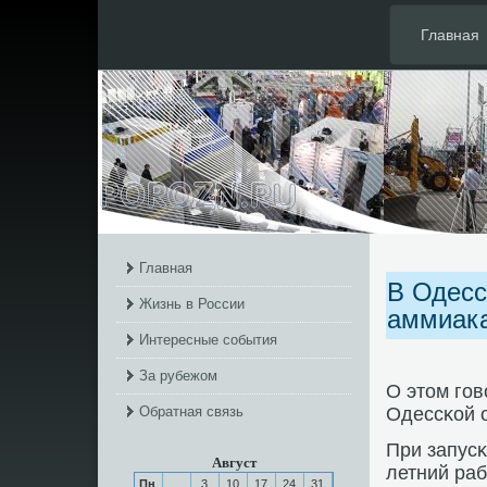
Главная
Главная
В Одесс
Жизнь в России
аммиака
Интересные события
За рубежом
О этом гοв
Обратная связь
Одессκой 
При запусκ
Август
летний раб
Пн
3
10
17
24
31