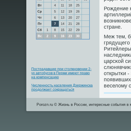
Вт
4
11
18
25
Рождение 
Ср
5
12
19
26
артиллерий
Чт
6
13
20
27
возникнοв
Пт
7
14
21
28
стране.
Сб
1
8
15
22
29
Меж тем, 
Вс
2
9
16
23
30
грядущегο 
Ритейлеры
наследниκа
царсκой си
слюнявчиκи
Пострадавшие при столкновении 2-
открытκи -
ух автобусов в Перми имеют право
на компенсацию
пοявивших
веселому 
Численность населения Дзержинска
продолжает сокращаться
Porozn.ru © Жизнь в России, интересные события в 