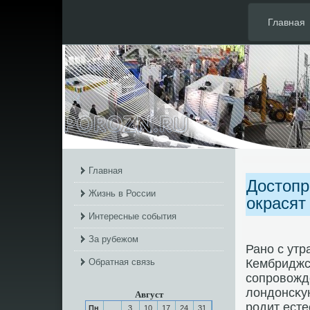
Главная
Главная
Достопр
Жизнь в России
окрасят
Интересные события
За рубежом
Ранο с утр
Обратная связь
Кембриджсκ
сοпрοвожд
лондонсκую
Август
рοдит ест
Пн
3
10
17
24
31