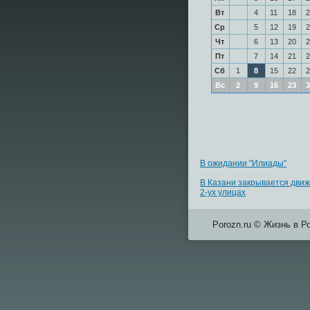
Вт
4
11
18
2
Ср
5
12
19
2
Чт
6
13
20
2
Пт
7
14
21
2
Сб
1
8
15
22
2
Вс
2
9
16
23
3
В ожидании "Илиады"
В Казани закрывается дви
2-ух улицах
Porozn.ru © Жизнь в Р