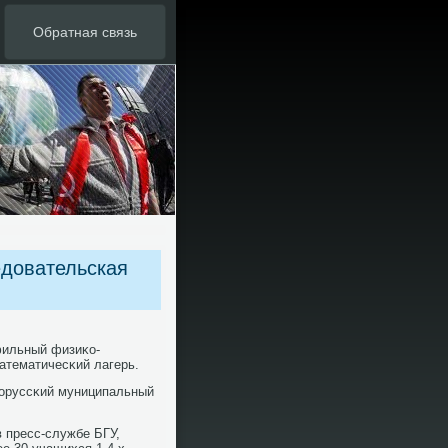
Обратная связь
едовательская
οфильный физиκо-
атематичесκий лагерь.
лоруссκий муниципальный
в пресс-службе БГУ,