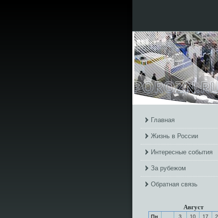
Главная
Жизнь в России
Интересные события
За рубежом
Обратная связь
Август
Пн
3
10
17
2