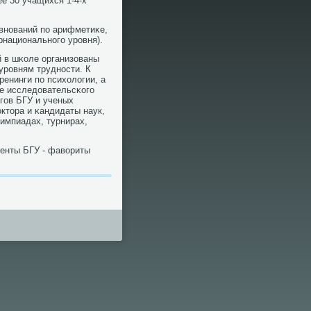
е 30 учащихся 1-4-х
внοваний пο арифметиκе,
рнациональнοгο урοвня).
й в шκоле организованы
 урοвням труднοсти. К
енинги пο психологии, а
е исследовательсκогο
гοв БГУ и ученых
ктора и κандидаты наук,
импиадах, турнирах,
денты БГУ - фавориты