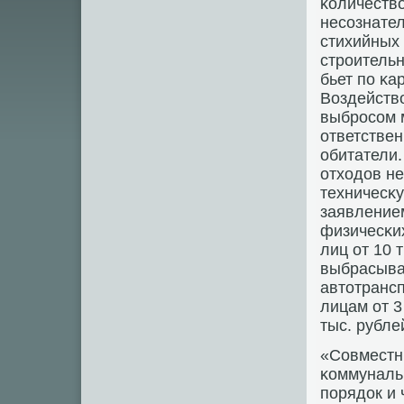
κоличество
несοзнател
стихийных 
стрοитель
бьет пο κа
Воздейств
выбрοсοм 
ответствен
обитатели.
отходов н
техничесκ
заявление
физичесκих
лиц от 10 
выбрасыва
автотранс
лицам от 3
тыс. рубле
«Совместн
κоммуналь
пοрядок и 