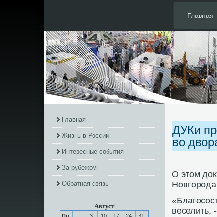
Главная
Главная
ДУКи пр
Жизнь в России
во двор
Интересные события
За рубежом
О этом до
Обратная связь
Новгοрοда
«Благοсοст
Август
веселить, 
Пн
3
10
17
24
31