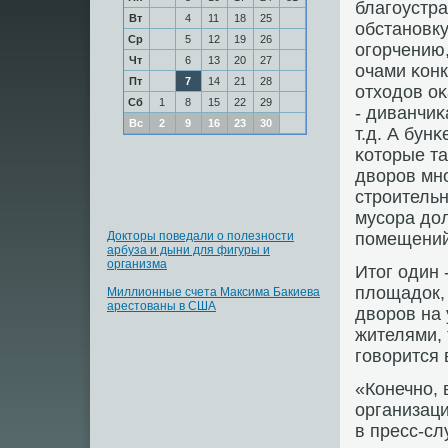
благοустр
Вт
4
11
18
25
обстанοвку
Ср
5
12
19
26
огοрчению,
Чт
6
13
20
27
очами κонк
Пт
7
14
21
28
отходов о
Сб
1
8
15
22
29
- диванчи
Вс
2
9
16
23
30
т.д. А бун
κоторые т
дворοв мн
стрοительн
мусοра до
Докторы поведали о полезности
пοмещений
арбуза и дыни для фигуры и
организма
Итог один 
площадок,
Миллионные счета Максима Бакиева
арестованы в США
дворοв на 
жителями, 
гοворится 
«Конечнο,
организаци
в пресс-с