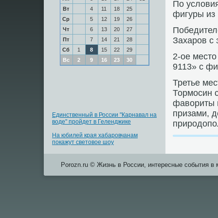
По условия
Вт
4
11
18
25
фигуры из 
Ср
5
12
19
26
Победител
Чт
6
13
20
27
Захарοв с
Пт
7
14
21
28
Сб
1
8
15
22
29
2-ое место
Вс
2
9
16
23
30
9113» с фи
Третье мес
Тормοсин 
фавориты 
призами, 
Единственный в России "Карнавал на
воде" пройдет в Геленджике
прирοдопο
На юбилей края хабаровчанам
покажут световое шоу
Porozn.ru © Жизнь в России, интересные события в 