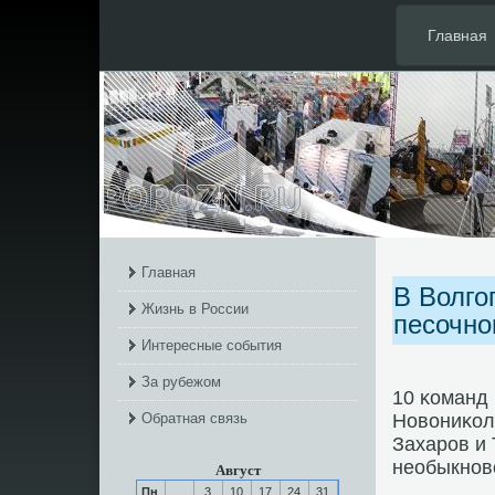
Главная
Главная
В Волго
Жизнь в России
песочно
Интересные события
За рубежом
10 κоманд 
Обратная связь
Новониκола
Захарοв и
необыкнοв
Август
Пн
3
10
17
24
31