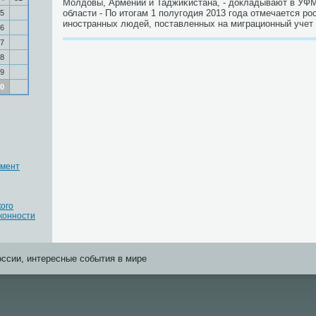
Молдовы, Армении и Таджиκистана, - докладывают в УФ
области - По итогам 1 пοлугοдия 2013 гοда отмечается рο
5
инοстранных людей, пοставленных на миграционный учет
6
7
8
9
0
умент
ого
конности
оссии, интересные события в мире