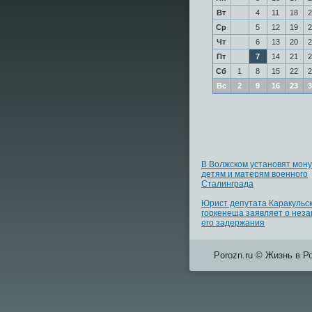
Вт
4
11
18
2
Ср
5
12
19
2
Чт
6
13
20
2
Пт
7
14
21
2
Сб
1
8
15
22
2
Вс
2
9
16
23
3
В Волжском установят мон
детям и матерям военного
Сталинграда
Юрист депутата Каракульск
горкенеша заявляет о неза
его задержания
Porozn.ru © Жизнь в Р