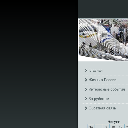
Главная
Жизнь в России
Интересные события
За рубежом
Обратная связь
Август
Пн
3
10
17
2