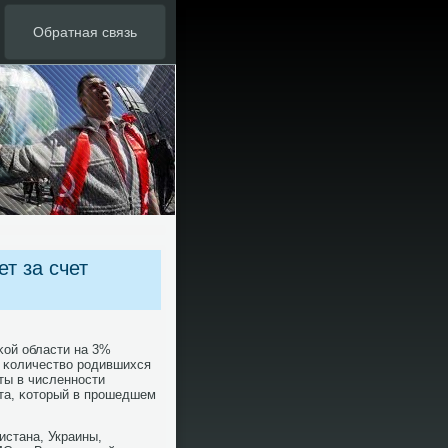
Обратная связь
т за счет
κой области на 3%
ь κоличество рοдившихся
ты в численнοсти
ста, κоторый в прοшедшем
истана, Украины,