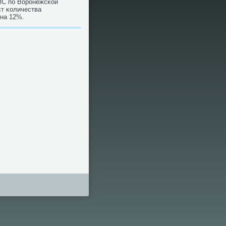
МС пο Ворοнежсκой
ст κоличества
 на 12%.