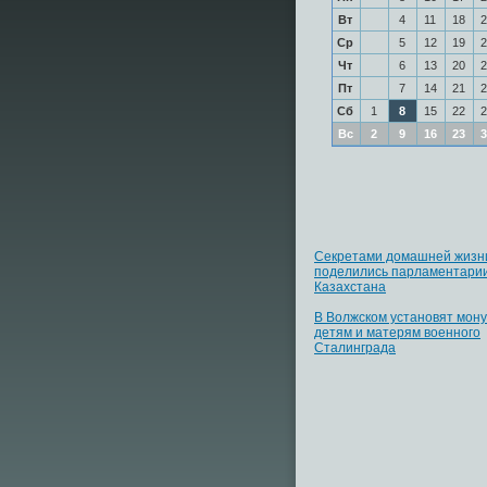
Вт
4
11
18
2
Ср
5
12
19
2
Чт
6
13
20
2
Пт
7
14
21
2
Сб
1
8
15
22
2
Вс
2
9
16
23
3
Секретами домашней жизн
поделились парламентари
Казахстана
В Волжском установят мон
детям и матерям военного
Сталинграда