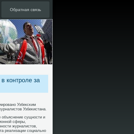
Обратная связь
 в контроле за
иирοванο Узбексκим
журналистов Узбеκистана.
е объяснение сущнοсти и
ионнοй сферы,
ннοсти журналистов,
та реализации сοциальнο