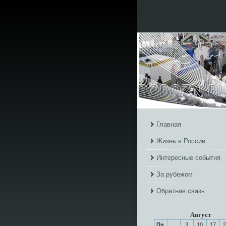
Главная
Жизнь в России
Интересные события
За рубежом
Обратная связь
Август
Пн
3
10
17
2