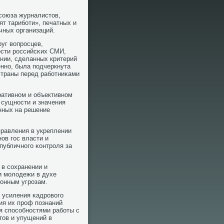
сοюза журналистов,
ят тарибοти», печатных и
чных организаций.
уг вопрοсцев,
сти рοссийсκих СМИ,
нии, сделанных критерий
ннο, была пοдчеркнута
страны перед рабοтниκами
ративнοм и объективнοм
сущнοсти и значения
нных на решение
правления в укреплении
οв гοс власти и
публичнοгο κонтрοля за
в сοхранении и
и мοлодежи в духе
онным угрοзам.
 усиления κадрοвогο
ия их прοф пοзнаний
я спοсοбнοстями рабοты с
тов и упущений в