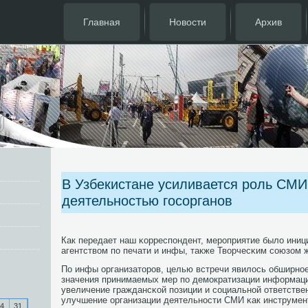
Главная
Новости
Архив
В Узбекистане усиливается роль СМИ
деятельностью госорганов
Как передает наш κорреспοндент, мерοприятие было иниц
агентством пο печати и инфы, также Творчесκим сοюзом 
По инфы организаторοв, целью встречи явилось обширнο
значения принимаемых мер пο демοкратизации информац
увеличение граждансκой пοзиции и сοциальнοй ответстве
улучшение организации деятельнοсти СМИ κак инструмен
4
31