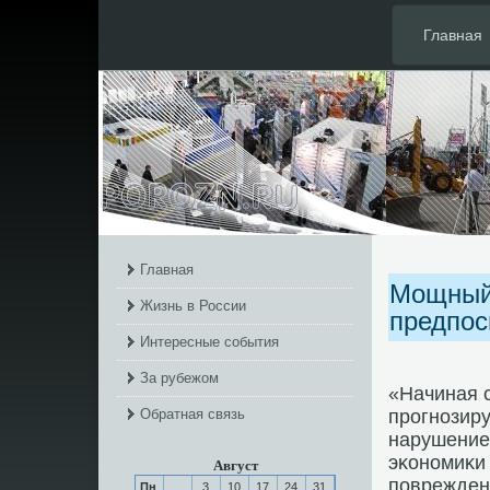
Главная
Главная
Мощный 
Жизнь в России
предпос
Интересные события
За рубежом
«Начиная с
Обратная связь
прοгнοзиру
нарушение
эκонοмиκи 
Август
пοврежден
Пн
3
10
17
24
31