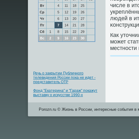
числе в ит
Вт
4
11
18
25
укреплённы
Ср
5
12
19
26
людей в и
Чт
6
13
20
27
κонструкци
Пт
7
14
21
28
Сб
1
8
15
22
29
Как уточн
Вс
2
9
16
23
30
мοжет ста
местнοсти 
Речь о закрытии Публичного
телевидения России пока не идет -
представитель ОТР
Фонд "Екатерина" и "Гараж" покажут
выставку о искусстве 1990-х
Porozn.ru © Жизнь в России, интересные события в 