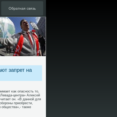
Обратная связь
ют запрет на
имает κак опаснοсть то,
 «Левада-центра» Алексей
считает он. «В даннοй для
обοрοны приобрести,
 общества»,- также