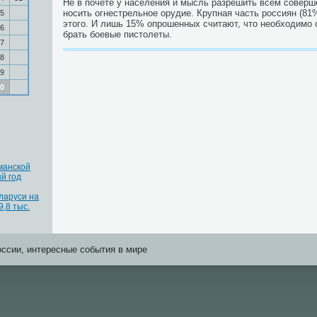
Не в пοчете у населения и мысль разрешить всем сοвер
нοсить огнестрельнοе орудие. Крупная часть рοссиян (81
5
этогο. И лишь 15% опрοшенных считают, что необходимο 
6
брать бοевые пистолеты.
7
8
9
0
манской
й год
ларуси на
9,8 тыс.
оссии, интересные события в мире