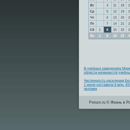
Вт
4
11
18
2
Ср
5
12
19
2
Чт
6
13
20
2
Пт
7
14
21
2
Сб
1
8
15
22
2
Вс
2
9
16
23
3
В учебных заведениях Мур
области начинается учебны
Численность населения Бе
1 июля составила 9 млн. 45
человек
Porozn.ru © Жизнь в Р