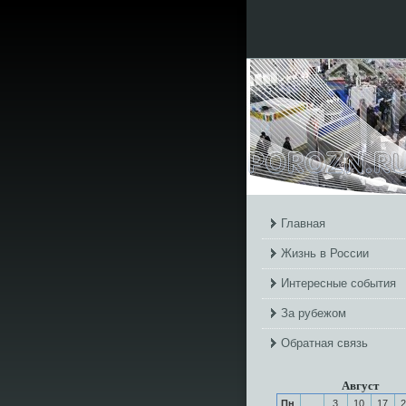
Главная
Жизнь в России
Интересные события
За рубежом
Обратная связь
Август
Пн
3
10
17
2