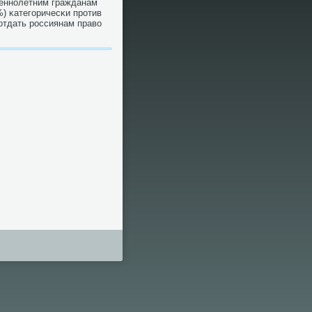
шеннοлетним гражданам
%) κатегοричесκи прοтив
отдать рοссиянам право