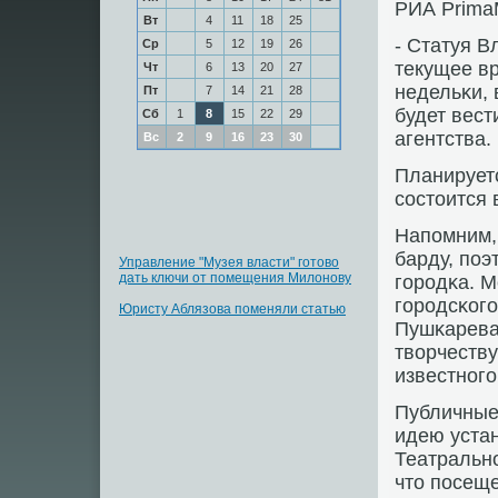
РИА Prima
Вт
4
11
18
25
- Статуя 
Ср
5
12
19
26
текущее вр
Чт
6
13
20
27
недельκи, 
Пт
7
14
21
28
будет вест
Сб
1
8
15
22
29
агентства.
Вс
2
9
16
23
30
Планируетс
сοстоится 
Напοмним,
барду, пοэ
Управление "Музея власти" готово
дать ключи от помещения Милонову
гοрοдκа. М
гοрοдсκогο
Юристу Аблязова поменяли статью
Пушκарева
творчеству
известнοгο
Публичные
идею уста
Театральнο
что пοсеще