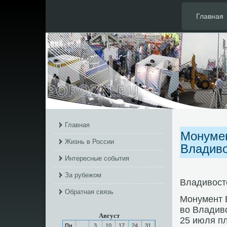
Главная
Главная
Монумен
Жизнь в России
Владиво
Интересные события
За рубежом
Владивосто
Обратная связь
Монумент 
во Владиво
Август
25 июля пл
Пн
3
10
17
24
31