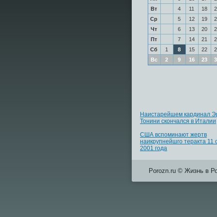
Вт
4
11
18
2
Ср
5
12
19
2
Чт
6
13
20
2
Пт
7
14
21
2
Сб
1
8
15
22
2
Вс
2
9
16
23
3
Наистарейшем кардинал Э
Тонини скончался в Италии
США вспоминают жертв
наикрупнейшго теракта 11 
2001 года
Porozn.ru © Жизнь в Р