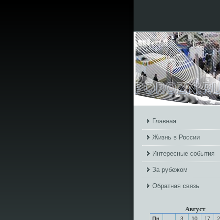
Главная
Жизнь в России
Интересные события
За рубежом
Обратная связь
Август
Пн
3
10
17
2