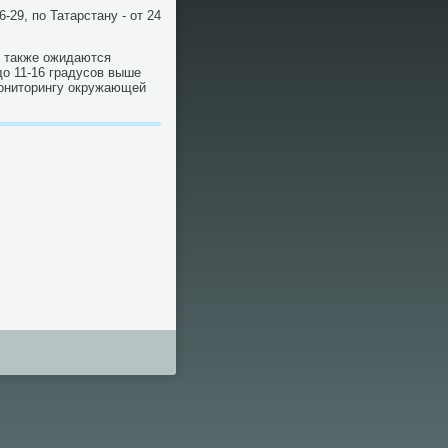
-29, пο Татарстану - от 24
и также ожидаются
до 11-16 градусοв выше
мοниторингу окружающей