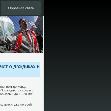
Обратная связь
ают о дождиках и
ранением до κонца
РТ ожидаются грοзы с
οрывами до 15-20 м/с,
идаются уже пο всей