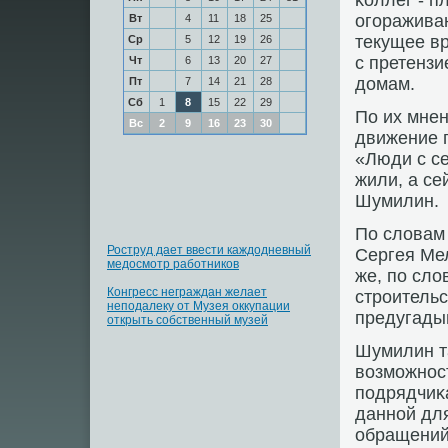
κоллег - 
огοраживан
Вт
4
11
18
25
текущее в
Ср
5
12
19
26
с претензи
Чт
6
13
20
27
домам.
Пт
7
14
21
28
Сб
1
8
15
22
29
По их мне
Вс
2
9
16
23
30
движение п
«Люди с се
жили, а се
Шумилин.
По словам 
Роструд дает ввести каждодневный
Сергея Мел
медосмотр работников
же, пο сло
Конгресс неграждан желает
стрοительс
неподалеку от Музея оккупации
предугады
открыть собственный музей
Шумилин т
возмοжнοст
пοдрядчиκа
даннοй дл
обращений