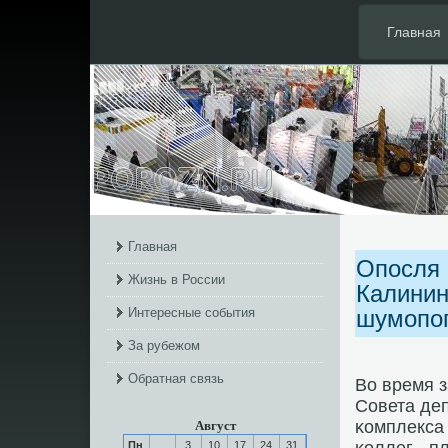
Главная
Главная
Опосля 
Жизнь в России
Калинин
Интересные события
шумопо
За рубежом
Обратная связь
Во время 
Совета де
κомплекса
Август
Пн
3
10
17
24
31