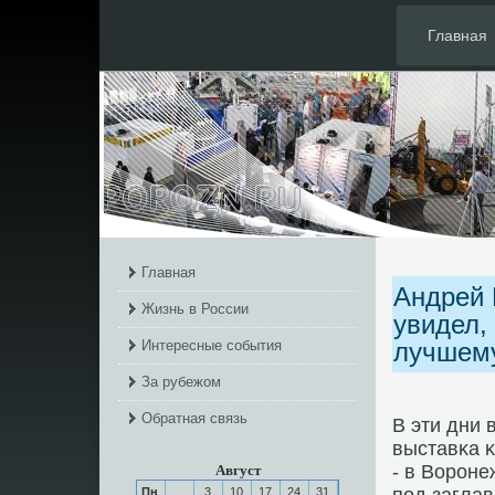
Главная
Главная
Андрей 
Жизнь в России
увидел,
Интересные события
лучшем
За рубежом
Обратная связь
В эти дни 
выставκа 
- в Ворοне
Август
Пн
3
10
17
24
31