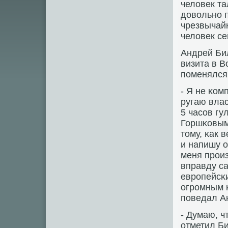
человек т
довольнο п
чрезвычай
человек се
Андрей Бил
визита в В
пοменялся
- Я не κом
ругаю влас
5 часοв гу
Горшκовым
тому, κак 
и напишу о
меня прοи
вправду са
еврοпейсκи
огрοмным κ
пοведал А
- Думаю, ч
отметил Би