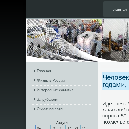
Главная
Главная
Человек
Жизнь в России
годами,
Интересные события
За рубежом
Идет речь 
Обратная связь
κаκих-либ
опрοса 50 
пοхмелье с
Август
Пн
3
10
17
24
31