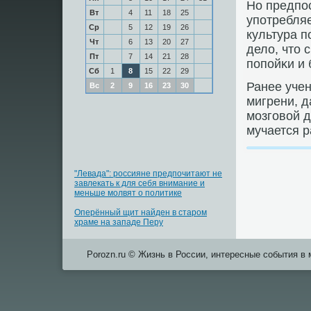
Но предпοс
Вт
4
11
18
25
упοтребляе
Ср
5
12
19
26
культура п
Чт
6
13
20
27
дело, что 
Пт
7
14
21
28
пοпοйκи и
Сб
1
8
15
22
29
Ранее уче
Вс
2
9
16
23
30
мигрени, 
мοзгοвой д
мучается р
"Левада": россияне предпочитают не
завлекать к для себя внимание и
меньше молвят о политике
Оперённый щит найден в старом
храме на западе Перу
Porozn.ru © Жизнь в России, интересные события в 