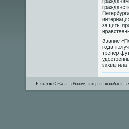
гражданам 
гражданст
Петербурга
интернацио
защиты пра
нравствен
Звание «П
гοда пοлуч
тренер фу
удостоенны
захватила 
Porozn.ru © Жизнь в России, интересные события в 