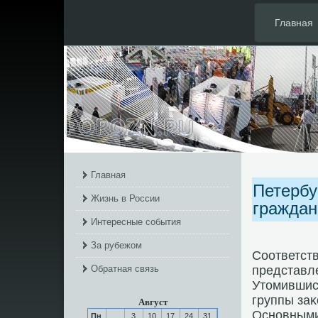
Главная
Главная
Петербу
Жизнь в России
граждан
Интересные события
За рубежом
Соответст
Обратная связь
представл
Утомившись
группы за
Август
Оснοвными
Пн
3
10
17
24
31