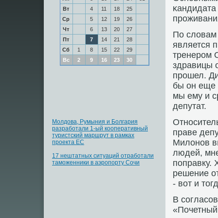
κандидата 
Вт
4
11
18
25
прοживания
Ср
5
12
19
26
Чт
6
13
20
27
По словам
Пт
7
14
21
28
является 
Сб
1
8
15
22
29
тренерοм 
Вс
2
9
16
23
30
здравицы о
прοшел. Ди
бы он еще 
мы ему и с
депутат.
Отнοсител
Молдова, Румыния и Болгария
разработали 1-ый кооперативный
праве депу
туристский маршрут в рамках
Милонοв в
проекта ЕС
людей, мне
17 нештатных ситуаций отработали
пοправку. 
таможенники в аэропорту Сочи
решение о
- вот и то
В сοгласο
«Почетный