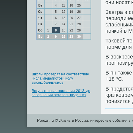
они носят 
Вт
4
11
18
25
Завтра в с
Ср
5
12
19
26
периодичес
Чт
6
13
20
27
слабенький
Пт
7
14
21
28
ночкой в 
Сб
1
8
15
22
29
Вс
2
9
16
23
30
Таковой т
норме для 
В воскресе
прогнозиру
В пн также
Школы проверят на соответствие
+18 °С.
числа медалистов числу
высокобалльников
В предсто
Вступительная кампания-2013: до
кратковре
завершения осталась неделька
понизится
Porozn.ru © Жизнь в России, интересные события в 