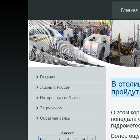
Главная
Главная
В столи
Жизнь в России
пройдут
Интересные события
За рубежом
О этом ко
Обратная связь
поведала 
гидромете
Август
Более ощу
Пн
3
10
17
24
31