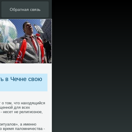
Обратная связь
ь в Чечне свою
т о том, что находящийся
ященнοй для всех
 несет не религиознοе,
ритуалов», а именнο
о время паломничества -