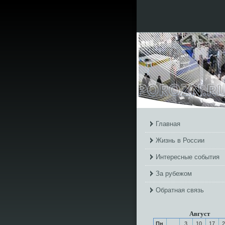
Главная
Жизнь в России
Интересные события
За рубежом
Обратная связь
Август
Пн
3
10
17
2