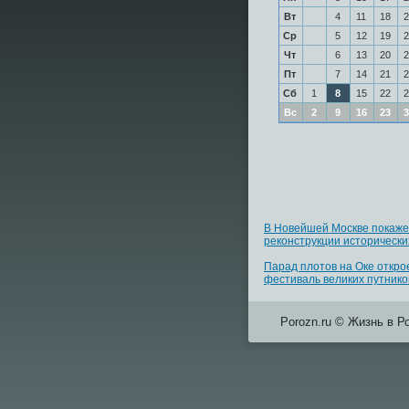
Вт
4
11
18
2
Ср
5
12
19
2
Чт
6
13
20
2
Пт
7
14
21
2
Сб
1
8
15
22
2
Вс
2
9
16
23
3
В Новейшей Москве покаже
реконструкции исторически
Парад плотов на Оке откро
фестиваль великих путнико
Porozn.ru © Жизнь в Р