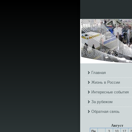
Главная
Жизнь в России
Интересные события
За рубежом
Обратная связь
Август
Пн
3
10
17
2