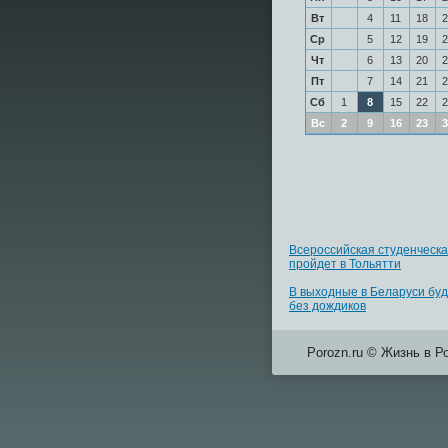
Вт
4
11
18
2
Ср
5
12
19
2
Чт
6
13
20
2
Пт
7
14
21
2
Сб
1
8
15
22
2
Вс
2
9
16
23
3
Всероссийская студенческа
пройдет в Тольятти
В выходные в Беларуси буд
без дождиков
Porozn.ru © Жизнь в Р