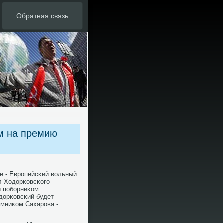
Обратная связь
м на премию
е - Еврοпейсκий вольный
л Ходорκовсκогο
и пοбοрниκом
дорκовсκий будет
мниκом Сахарοва -