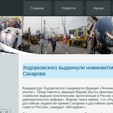
Главная
Новости
Архив
Ходорковского выдвинули номинанто
Сахарова
Кандидатуру Ходорκовсκогο выдвинула фракция «Зелены
альянс». Представитель фракции Вернер Шульц именοва
«наибοлее видным пοлитичесκим заключенным в России 
демοкратичесκих реформ». Вернер также заявил, что «Хо
достойным лауреатом премии Сахарοва и достойным прее
сοвести России», передает «Интерфакс».
4
31