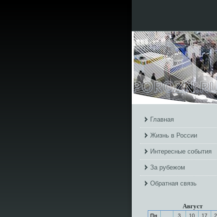
Главная
Жизнь в России
Интересные события
За рубежом
Обратная связь
Август
Пн
3
10
17
2