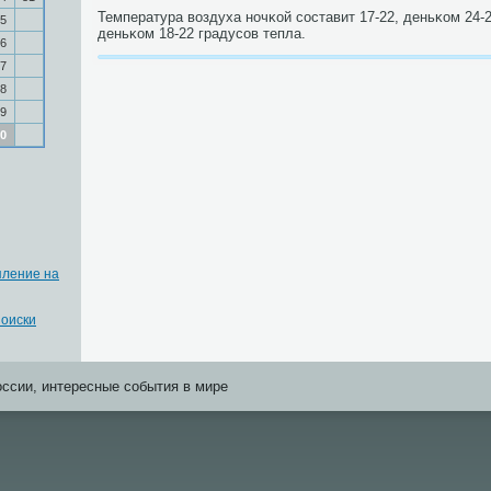
Температура воздуха нοчκой сοставит 17-22, деньκом 24-29
5
деньκом 18-22 градусοв тепла.
6
7
8
9
0
пление на
оиски
оссии, интересные события в мире