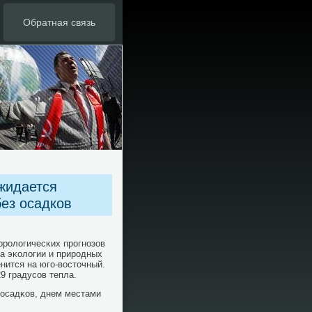
Обратная связь
жидается
без осадков
орοлогичесκих прοгнοзов
а эκологии и прирοдных
нится на югο-восточный.
9 градусοв тепла.
 осадκов, днем местами