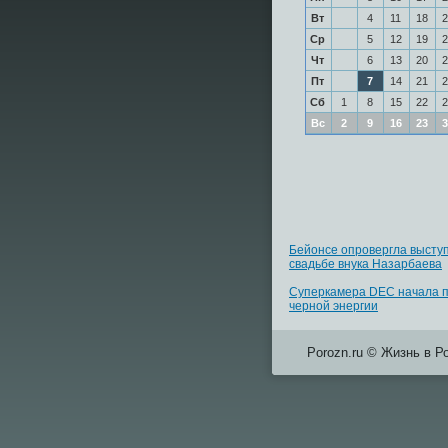
Вт
4
11
18
2
Ср
5
12
19
2
Чт
6
13
20
2
Пт
7
14
21
2
Сб
1
8
15
22
2
Вс
2
9
16
23
3
Бейонсе опровергла высту
свадьбе внука Назарбаева
Суперкамера DEC начала п
черной энергии
Porozn.ru © Жизнь в Р