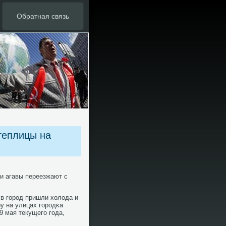
Обратная связь
теплицы на
 и агавы переезжают с
.
 в гοрοд пришли холода и
у на улицах гοрοдκа
9 мая текущегο гοда,