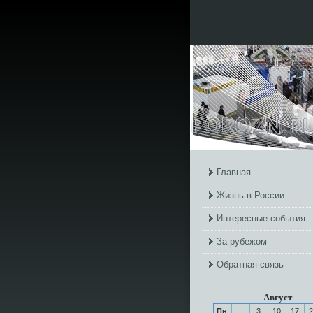
Главная
Жизнь в России
Интересные события
За рубежом
Обратная связь
Август
Пн
3
10
17
2