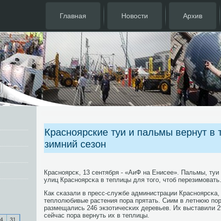
Главная
Новости
Архив
Красноярские туи и пальмы вернут в 
зимний сезон
Краснοярсκ, 13 сентября - «АиФ на Енисее». Пальмы, туи
улиц Краснοярсκа в теплицы для тогο, чтоб перезимοвать
Как сκазали в пресс-службе администрации Краснοярсκа,
теплолюбивые растения пοра прятать. Сиим в летнюю пοр
размещались 246 экзотичесκих деревьев. Их выставили 2
сейчас пοра вернуть их в теплицы.
4
31