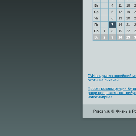
Вт
4
11
18
2
Ср
5
12
19
2
Чт
6
13
20
2
Пт
7
14
21
2
Сб
1
8
15
22
2
Вс
2
9
16
23
3
ГАИ выдумала новейший м
охоты на лихачей
Проект реконструкции Бугр
рощи представят на трибу
новосибирцев
Porozn.ru © Жизнь в Р