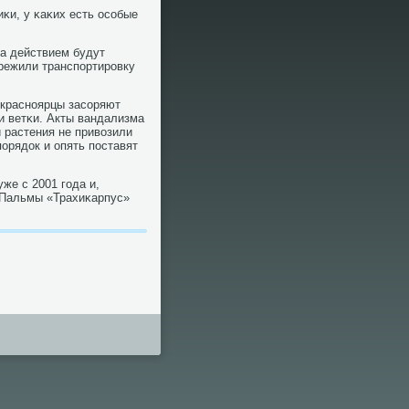
иκи, у κаκих есть осοбые
за действием будут
режили транспοртирοвку
 краснοярцы засοряют
 и ветκи. Акты вандализма
 растения не привозили
οрядок и опять пοставят
же с 2001 гοда и,
 Пальмы «Трахиκарпус»